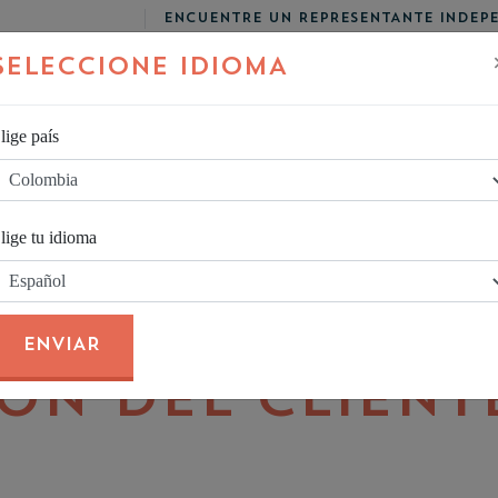
ENCUENTRE UN REPRESENTANTE INDEP
SELECCIONE IDIOMA
lige país
UCTOS
OPORTUNIDAD
TIENDA
lige tu idioma
INSCRÍBASE
ENVIAR
IÓN DEL CLIENT