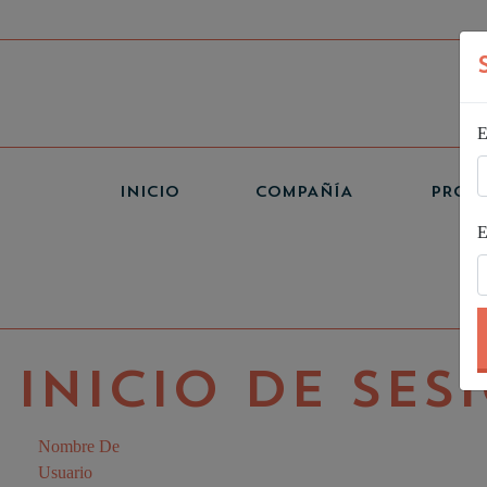
E
(CURRENT)
INICIO
COMPAÑÍA
PROD
E
INICIO DE SES
Nombre De
Usuario