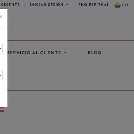
ENDIENTE
INICIAR SESIÓN
ENG
ESP
THAI
CO
×
SERVICIO AL CLIENTE
BLOG
E